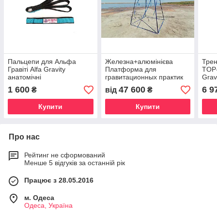
Пальцепи для Альфа
Железна+алюмінієва
Трен
Гравіті Alfa Gravity
Платформа для
TOP-
анатомічні
гравитационных практик
Grav
Альфа Гравити Alfa
1 600
47 600
6 9
₴
від
₴
Gravity
Купити
Купити
Про нас
Рейтинг не сформований
Менше 5 відгуків за останній рік
Працює з 28.05.2016
м. Одеса
Одеса, Україна